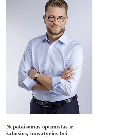
Nepataisomas optimistas ir
žaliosios, inovatyvios bei