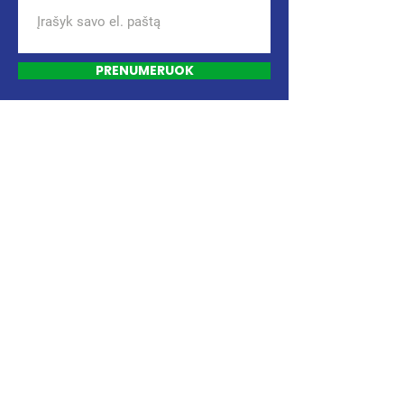
PRENUMERUOK
PRISIDĖK PRIE POKYČIŲ
ESU ATVIRAS NAUJIEMS
PASIŪLYMAMS IR IDĖJOMS
PRISIJUNK