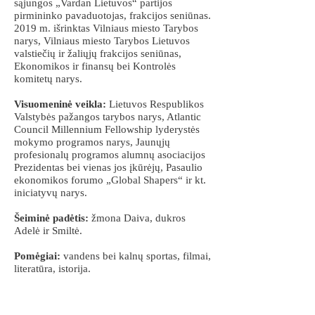
sąjungos „Vardan Lietuvos“ partijos
pirmininko pavaduotojas, frakcijos seniūnas.
2019 m. išrinktas Vilniaus miesto Tarybos
narys, Vilniaus miesto Tarybos Lietuvos
valstiečių ir žaliųjų frakcijos seniūnas,
Ekonomikos ir finansų bei Kontrolės
komitetų narys.
Visuomeninė veikla:
Lietuvos Respublikos
Valstybės pažangos tarybos narys, Atlantic
Council Millennium Fellowship lyderystės
mokymo programos narys, Jaunųjų
profesionalų programos alumnų asociacijos
Prezidentas bei vienas jos įkūrėjų, Pasaulio
ekonomikos forumo „Global Shapers“ ir kt.
iniciatyvų narys.
Šeiminė padėtis:
žmona Daiva, dukros
Adelė ir Smiltė.
Pomėgiai:
vandens bei kalnų sportas, filmai,
literatūra, istorija.