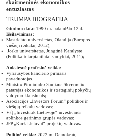
skaitmeninės ekonomikos
entuziastas
TRUMPA BIOGRAFIJA
Gimimo data:
1990 m. balandžio 12 d.
Išsilavinimas:
Mastrichto universitetas, Olandija (Europos
viešieji reikalai, 2012);
Jorko universitetas, Jungtinė Karalystė
(Politika ir tarptautiniai santykiai, 2011);
Ankstesnė profesinė veikla:
Vyriausybės kanclerio pirmasis
pavaduotojas.
Ministro Pirmininko Sauliaus Skvernelio
patarėjas ekonomikos ir strateginių pokyčių
valdymo klausimais;
Asociacijos „Investors Forum“ politikos ir
viešųjų reikalų vadovas;
VšĮ „Investuok Lietuvoje“ investicinės
aplinkos gerinimo grupės vadovas;
JPP „Kurk Lietuvai“ projektų vadovas.
Politinė veikla:
2022 m. Demokratų