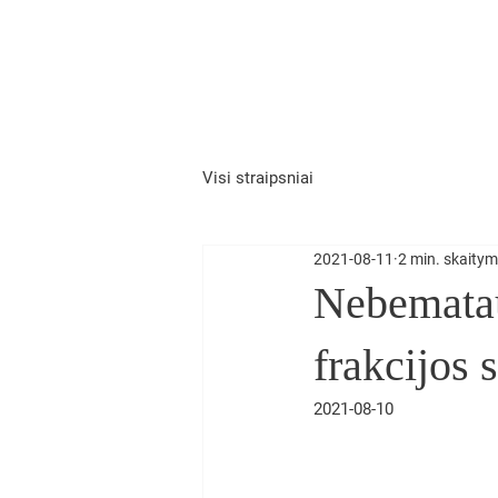
Lukas Savickas
Apie mane
Politikas
Visi straipsniai
2021-08-11
2 min. skaity
Nebematau
frakcijos 
2021-08-10