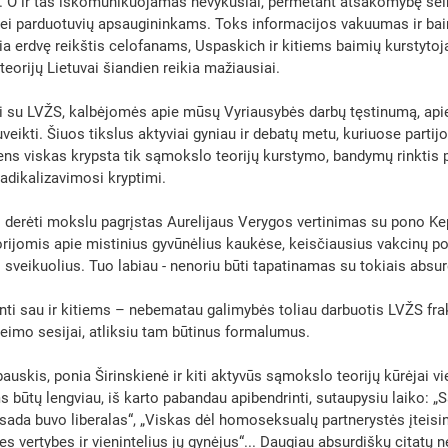
. O ir tas iškomunikuojamas nevykusiai, permetant atsakomybę še
ei parduotuvių apsaugininkams. Toks informacijos vakuumas ir baim
a erdvę reikštis celofanams, Uspaskich ir kitiems baimių kurstytoj
eorijų Lietuvai šiandien reikia mažiausiai. 
iti su LVŽS, kalbėjomės apie mūsų Vyriausybės darbų tęstinumą, apie
veikti. Šiuos tikslus aktyviai gyniau ir debatų metu, kuriuose parti
dens viskas krypsta tik sąmokslo teorijų kurstymo, bandymų rinktis p
adikalizavimosi kryptimi. 
li derėti mokslu pagrįstas Aurelijaus Verygos vertinimas su pono Ke
ijomis apie mistinius gyvūnėlius kaukėse, keisčiausius vakcinų po
sveikuolius. Tuo labiau - nenoriu būti tapatinamas su tokiais absur
inti sau ir kitiems – nebematau galimybės toliau darbuotis LVŽS frak
Seimo sesijai, atliksiu tam būtinus formalumus. 
auskis, ponia Širinskienė ir kiti aktyvūs sąmokslo teorijų kūrėjai v
s būtų lengviau, iš karto pabandau apibendrinti, sutaupysiu laiko: „
sada buvo liberalas“, „Viskas dėl homoseksualų partnerystės įteisin
s vertybes ir vienintelius jų gynėjus“... Daugiau absurdiškų citatų n