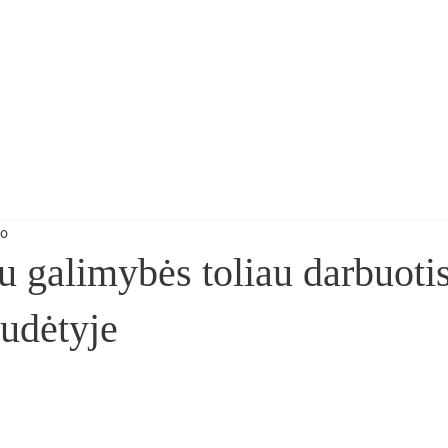
Parlamentinė veikla
Komentarai spaudoje
Privatumo po
mo
 galimybės toliau darbuot
sudėtyje