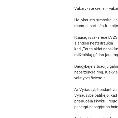
Vakarykštė diena ir vakar
Holokausto simboliai, in
mano dabartinės frakcijo
Riaušių išvakarėse LVŽS 
šiandien neatsitraukia – 
kad „Tauta aklai nepaklus 
milžinišką gėdos jausmą k
Daugybėje situacijų galima
neperžengia ribų. Kiekvi
valstybei šviesoje. 
Ar Vyriausybė padarė visk
Vyriausybė patikėjo, kad 
prisiruošia išvykti į re
paneigti nepagrįstas baim