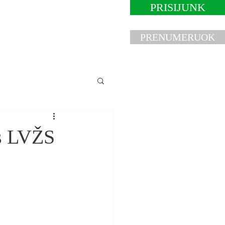
PRISIJUNK
litika
Susisiek
PRENUMERUOK
is LVŽS