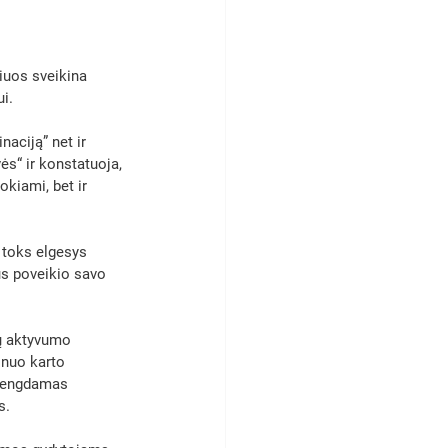
iuos sveikina 
i. 
aciją” net ir 
ės“ ir konstatuoja, 
okiami, bet ir 
r toks elgesys 
us poveikio savo 
jų aktyvumo 
 nuo karto 
 vengdamas 
s. 