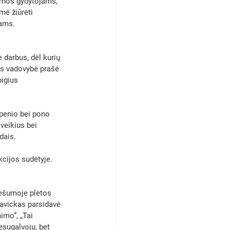
imos gydytojams, 
ė žiūrėti 
ams. 
 darbus, dėl kurių 
jos vadovybė prašė 
igius 
penio bei pono 
veikius bei 
dais. 
cijos sudėtyje. 
iešumoje plėtos 
Savickas parsidavė 
imo“, „Tai 
esugalvoju, bet 