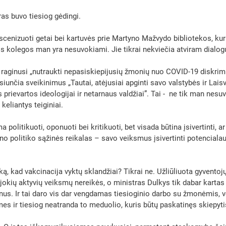
as buvo tiesiog gėdingi. 
scenizuoti getai bei kartuvės prie Martyno Mažvydo bibliotekos, kur
s kolegos man yra nesuvokiami. Jie tikrai nekviečia atviram dialogu
raginusi „nutraukti nepasiskiepijusių žmonių nuo COVID-19 diskrimin
siunčia sveikinimus „Tautai, atėjusiai apginti savo valstybės ir Laisv
prievartos ideologijai ir netarnaus valdžiai”. Tai -  ne tik man nesuv
eliantys teiginiai. 
 politikuoti, oponuoti bei kritikuoti, bet visada būtina įsivertinti, a
eno politiko sąžinės reikalas – savo veiksmus įsivertinti potenciala
ą, kad vakcinacija vyktų sklandžiai? Tikrai ne. Užliūliuota gyvento
jokių aktyvių veiksmų nereikės, o ministras Dulkys tik dabar kartas
gionus. Ir tai daro vis dar vengdamas tiesioginio darbo su žmonėmis,
es ir tiesiog neatranda to meduolio, kuris būtų paskatinęs skiepyti