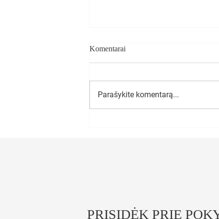
Komentarai
Parašykite komentarą...
Baigėsi 2025 metų Seimo
pavasario sesija
PRISIDĖK PRIE POK