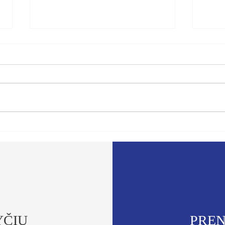
Metas įsteigti specialų tribunolą
Istor
agresijos nusikaltimams prieš
žinut
Ukrainą
lėšom
Ukrai
YČIŲ
PRE