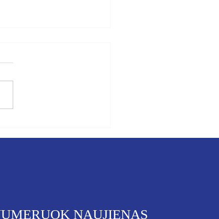
inė sesija Strasbūre ir aiški
ė rusijai - pačios rusijos
is bus atkuriama suniokota
nos infrastruktūra
NUMERUOK NAUJIENAS