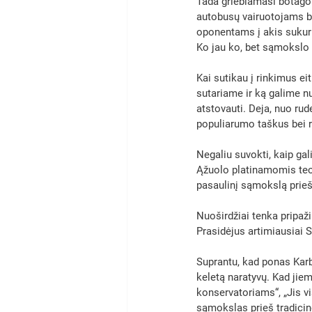
Tada griebiamasi botago
autobusų vairuotojams b
oponentams į akis sukuri
Ko jau ko, bet sąmokslo t
Kai sutikau į rinkimus e
sutariame ir ką galime nu
atstovauti. Deja, nuo ru
populiarumo taškus bei r
Negaliu suvokti, kaip ga
Ąžuolo platinamomis teor
pasaulinį sąmokslą prieš 
Nuoširdžiai tenka pripaž
Prasidėjus artimiausiai 
Suprantu, kad ponas Karb
keletą naratyvų. Kad jiem
konservatoriams“, „Jis vi
sąmokslas prieš tradicine